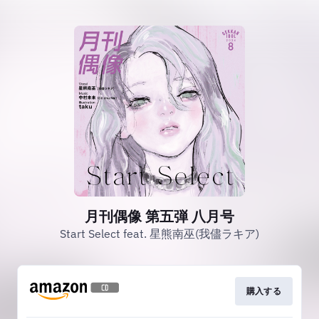
月刊偶像 第五弾 八月号
Start Select feat. 星熊南巫(我儘ラキア)
購入する